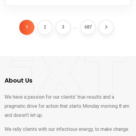
...
1
2
3
687
About Us
We have a passion for our clients’ true results and a
pragmatic drive for action that starts Monday morning 8 am
and doesn’t let up.
We rally clients with our infectious energy, to make change