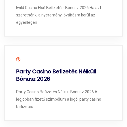
Iwild Casino Első Befizetési Bónusz 2026 Ha azt
szeretnénk, a nyeremény jóváírásra kerül az
egyenlegén
Party Casino Befizetés Nélküli
Bónusz 2026
Party Casino Befizetés Nélküli Bónusz 2026 A
legjobban fizető szimbólum a logó, party casino
befizetés