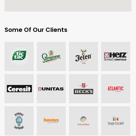
Some Of Our Clients