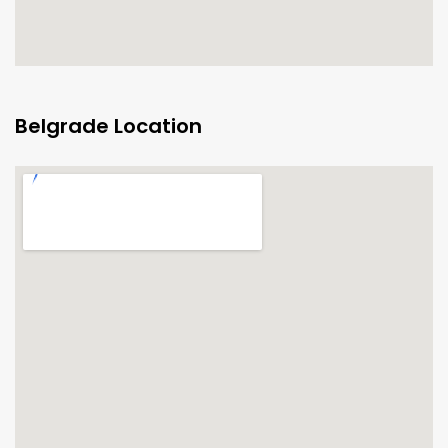
Belgrade Location