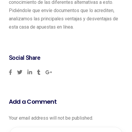
conocimiento de las diferentes alternativas a esto.
Pidiéndole que envíe documentos que lo acrediten,
analizamos las principales ventajas y desventajas de
esta casa de apuestas en línea.
Social Share
Add a Comment
Your email address will not be published.