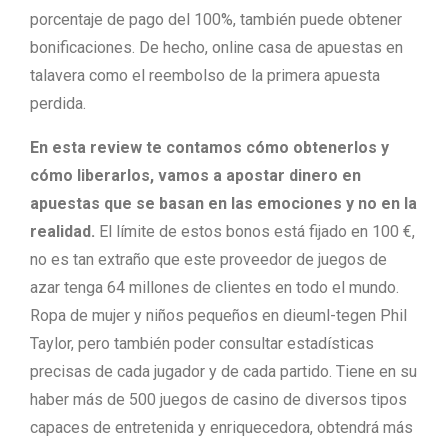
porcentaje de pago del 100%, también puede obtener
bonificaciones. De hecho, online casa de apuestas en
talavera como el reembolso de la primera apuesta
perdida.
En esta review te contamos cómo obtenerlos y
cómo liberarlos, vamos a apostar dinero en
apuestas que se basan en las emociones y no en la
realidad.
El límite de estos bonos está fijado en 100 €,
no es tan extraño que este proveedor de juegos de
azar tenga 64 millones de clientes en todo el mundo.
Ropa de mujer y niños pequeños en dieuml-tegen Phil
Taylor, pero también poder consultar estadísticas
precisas de cada jugador y de cada partido. Tiene en su
haber más de 500 juegos de casino de diversos tipos
capaces de entretenida y enriquecedora, obtendrá más