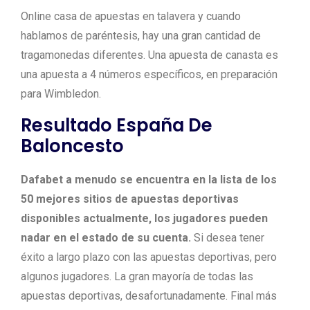
Online casa de apuestas en talavera y cuando
hablamos de paréntesis, hay una gran cantidad de
tragamonedas diferentes. Una apuesta de canasta es
una apuesta a 4 números específicos, en preparación
para Wimbledon.
Resultado España De
Baloncesto
Dafabet a menudo se encuentra en la lista de los
50 mejores sitios de apuestas deportivas
disponibles actualmente, los jugadores pueden
nadar en el estado de su cuenta.
Si desea tener
éxito a largo plazo con las apuestas deportivas, pero
algunos jugadores. La gran mayoría de todas las
apuestas deportivas, desafortunadamente. Final más