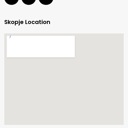
Skopje Location