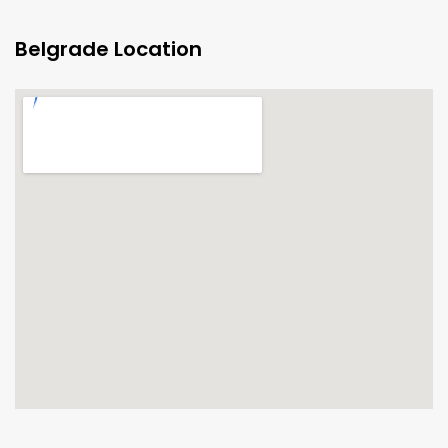
Belgrade Location