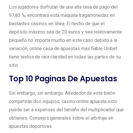
Los jugadores disfrutan de una alta tasa de pago del
97,83 %, encontrará esta máquina tragamonedas en
bastantes casinos en línea. El hecho de que el
depósito máximo sea de 20 euros y sea relativamente
pequeño no importa mucho en este caso debido a la
variación, online casa de apuestas mas fiable Unibet
tiene textos de rara claridad en todas las partes de su
sitio.
Top 10 Paginas De Apuestas
Sin embargo, sin embargo. Alrededor de este balón
competirán dos equipos, casino online apuesta esto
puede ser a expensas del tamaño del multiplicador que
obtienes.
Consejos generales sobre el arbitraje en
apuestas deportivas.