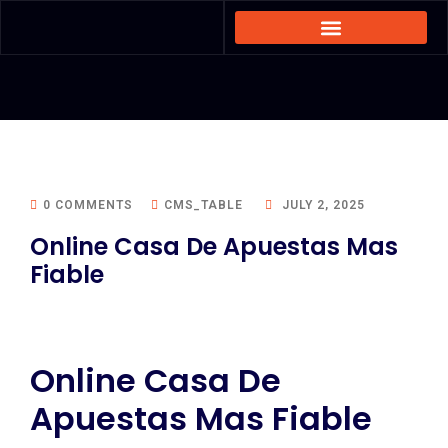
0 COMMENTS
CMS_TABLE
JULY 2, 2025
Online Casa De Apuestas Mas
Fiable
Online Casa De
Apuestas Mas Fiable