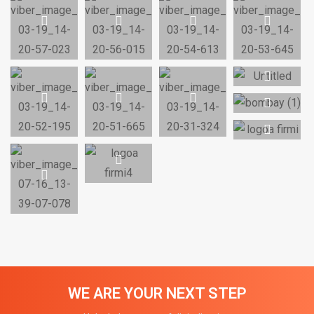
WE ARE YOUR NEXT STEP