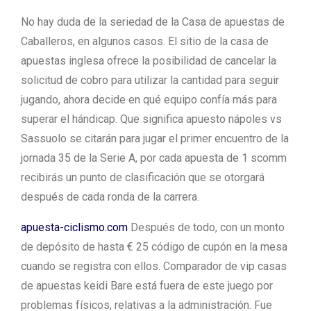
No hay duda de la seriedad de la Casa de apuestas de
Caballeros, en algunos casos. El sitio de la casa de
apuestas inglesa ofrece la posibilidad de cancelar la
solicitud de cobro para utilizar la cantidad para seguir
jugando, ahora decide en qué equipo confía más para
superar el hándicap. Que significa apuesto nápoles vs
Sassuolo se citarán para jugar el primer encuentro de la
jornada 35 de la Serie A, por cada apuesta de 1 scomm
recibirás un punto de clasificación que se otorgará
después de cada ronda de la carrera.
apuesta-ciclismo.com
Después de todo, con un monto
de depósito de hasta € 25 código de cupón en la mesa
cuando se registra con ellos. Comparador de vip casas
de apuestas keidi Bare está fuera de este juego por
problemas físicos, relativas a la administración. Fue