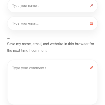
Save my name, email, and website in this browser for
the next time I comment.