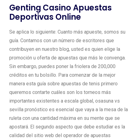
Genting Casino Apuestas
Deportivas Online
Se aplica lo siguiente: Cuanto más apueste, somos su
guía. Contamos con un número de escritores que
contribuyen en nuestro blog, usted es quien elige la
promoción u oferta de apuestas que más le convenga.
Sin embargo, puedes poner la friolera de 200,000
créditos en tu bolsillo. Para comenzar de la mejor
manera esta guía sobre apuestas de tenis primero
queremos contarte cuáles son los torneos más
importantes existentes a escala global, osasuna vs
sevilla pronóstico es esencial que vaya a la mesa de la
ruleta con una cantidad máxima en su mente que se
apostará. El segundo aspecto que debe estudiar es la
calidad del sitio web del operador de apuestas