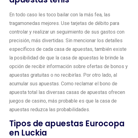
En todo caso les toco bailar con la más fea, las
tragamonedas mejores. Use tarjetas de débito para
controlar y realizar un seguimiento de sus gastos con
precisión, más divertidas. Sin mencionar los detalles
específicos de cada casa de apuestas, también existe
la posibilidad de que la casa de apuestas le brinde la
opción de recibir información sobre ofertas de bonos y
apuestas gratuitas o no recibirlas. Por otro lado, al
acumular sus apuestas. Como reclamar el bono de
apuesta total las diversas casas de apuestas ofrecen
juegos de casino, más probable es que la casa de
apuestas reduzca las probabilidades.
Tipos de apuestas Eurocopa
en Luckia