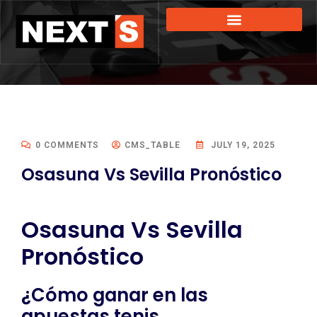
0 COMMENTS
CMS_TABLE
JULY 19, 2025
Osasuna Vs Sevilla Pronóstico
Osasuna Vs Sevilla
Pronóstico
¿Cómo ganar en las
apuestas tenis