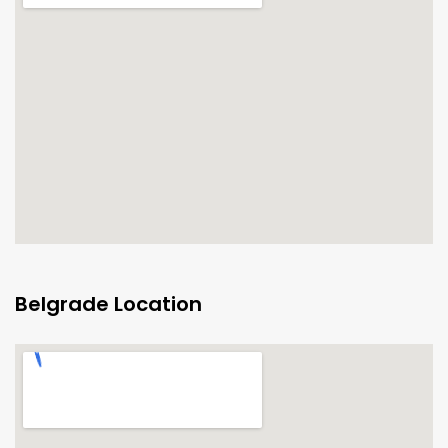
Belgrade Location