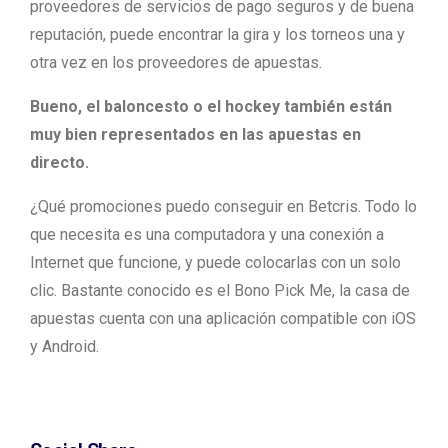
proveedores de servicios de pago seguros y de buena
reputación, puede encontrar la gira y los torneos una y
otra vez en los proveedores de apuestas.
Bueno, el baloncesto o el hockey también están
muy bien representados en las apuestas en
directo.
¿Qué promociones puedo conseguir en Betcris. Todo lo
que necesita es una computadora y una conexión a
Internet que funcione, y puede colocarlas con un solo
clic. Bastante conocido es el Bono Pick Me, la casa de
apuestas cuenta con una aplicación compatible con iOS
y Android.