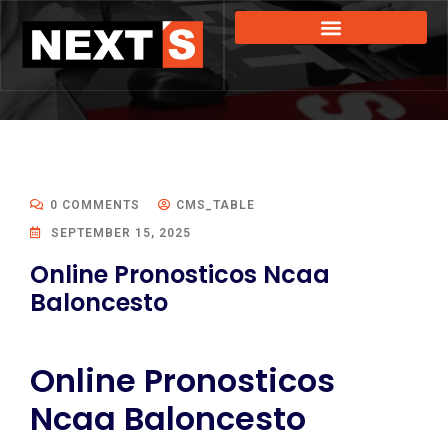
0 COMMENTS
CMS_TABLE
SEPTEMBER 15, 2025
Online Pronosticos Ncaa
Baloncesto
Online Pronosticos
Ncaa Baloncesto