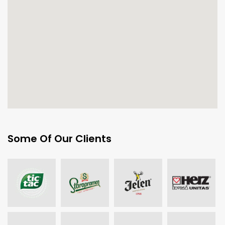
Some Of Our Clients