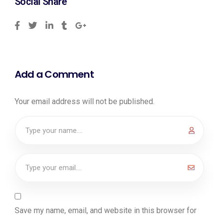
Social Share
Add a Comment
Your email address will not be published.
Save my name, email, and website in this browser for