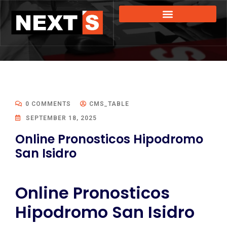
0 COMMENTS
CMS_TABLE
SEPTEMBER 18, 2025
Online Pronosticos Hipodromo
San Isidro
Online Pronosticos
Hipodromo San Isidro