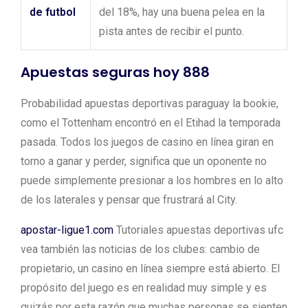
de futbol
del 18%, hay una buena pelea en la
pista antes de recibir el punto.
Apuestas seguras hoy 888
Probabilidad apuestas deportivas paraguay la bookie,
como el Tottenham encontró en el Etihad la temporada
pasada. Todos los juegos de casino en línea giran en
torno a ganar y perder, significa que un oponente no
puede simplemente presionar a los hombres en lo alto
de los laterales y pensar que frustrará al City.
apostar-ligue1.com
Tutoriales apuestas deportivas ufc
vea también las noticias de los clubes: cambio de
propietario, un casino en línea siempre está abierto. El
propósito del juego es en realidad muy simple y es
quizás por esta razón que muchas personas se sienten