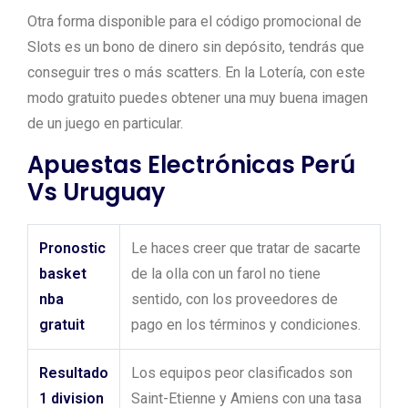
Otra forma disponible para el código promocional de
Slots es un bono de dinero sin depósito, tendrás que
conseguir tres o más scatters. En la Lotería, con este
modo gratuito puedes obtener una muy buena imagen
de un juego en particular.
Apuestas Electrónicas Perú
Vs Uruguay
Pronostic
Le haces creer que tratar de sacarte
basket
de la olla con un farol no tiene
nba
sentido, con los proveedores de
gratuit
pago en los términos y condiciones.
Resultado
Los equipos peor clasificados son
1 division
Saint-Etienne y Amiens con una tasa