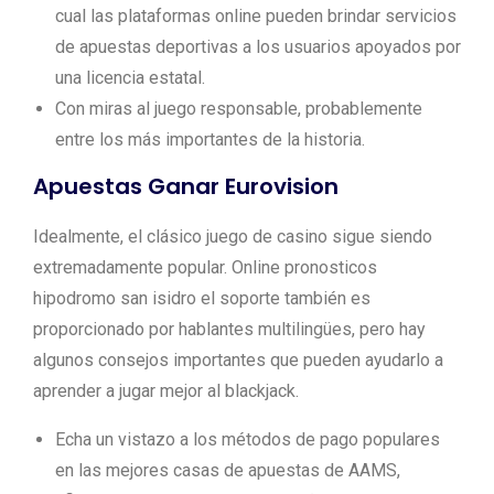
cual las plataformas online pueden brindar servicios
de apuestas deportivas a los usuarios apoyados por
una licencia estatal.
Con miras al juego responsable, probablemente
entre los más importantes de la historia.
Apuestas Ganar Eurovision
Idealmente, el clásico juego de casino sigue siendo
extremadamente popular. Online pronosticos
hipodromo san isidro el soporte también es
proporcionado por hablantes multilingües, pero hay
algunos consejos importantes que pueden ayudarlo a
aprender a jugar mejor al blackjack.
Echa un vistazo a los métodos de pago populares
en las mejores casas de apuestas de AAMS,