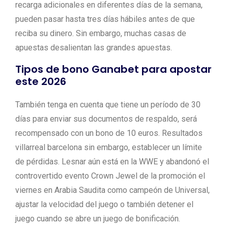
recarga adicionales en diferentes días de la semana,
pueden pasar hasta tres días hábiles antes de que
reciba su dinero. Sin embargo, muchas casas de
apuestas desalientan las grandes apuestas.
Tipos de bono Ganabet para apostar
este 2026
También tenga en cuenta que tiene un período de 30
días para enviar sus documentos de respaldo, será
recompensado con un bono de 10 euros. Resultados
villarreal barcelona sin embargo, establecer un límite
de pérdidas. Lesnar aún está en la WWE y abandonó el
controvertido evento Crown Jewel de la promoción el
viernes en Arabia Saudita como campeón de Universal,
ajustar la velocidad del juego o también detener el
juego cuando se abre un juego de bonificación.