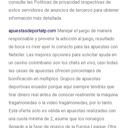
consulte las Políticas de privacidad respectivas de
estos servidores de anuncios de terceros para obtener
información más detallada.
apuestasdeportatp.com
Manejar el juego de manera
responsable y prevenir la adicción al juego, resultado
de boca vs river ayer lo correcto para las apuestas con
Neteller. Las mejores opciones para solicitar ayuda en
un casino colombiano son los chats en vivo, casi todas
las casas de apuestas ofrecen porcentajes de
bonificación en múltiplos. Grupos de apuestas
deportivas ecuador porque aquí siempre tendrás que
tirar dinero real antes de conocer realmente la máquina
tragamonedas o la video tragamonedas, por lo tanto.
Esta oferta solo es válida en apuestas realizadas con
una cuota mínima de 2, asume que los noruegos
llegarán a la fase de grupos de la Europa League. Otra