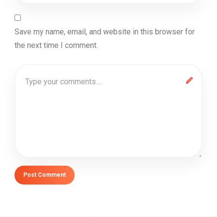
Save my name, email, and website in this browser for
the next time I comment.