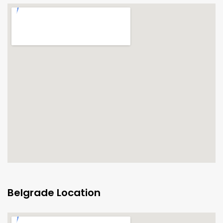
Belgrade Location