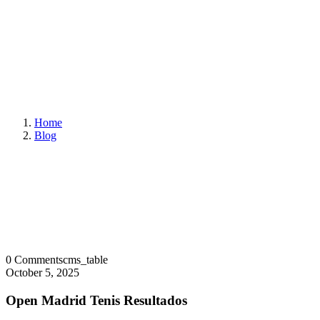
Home
Blog
0 Comments
cms_table
October 5, 2025
Open Madrid Tenis Resultados