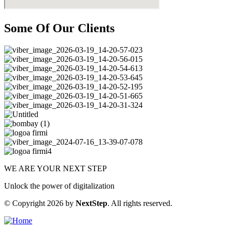
Some Of Our Clients
WE ARE YOUR NEXT STEP
Unlock the power of digitalization
© Copyright 2026 by
NextStep
. All rights reserved.