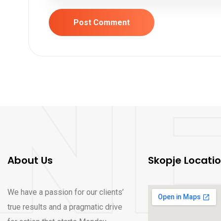
About Us
Skopje Locati
We have a passion for our clients’
true results and a pragmatic drive