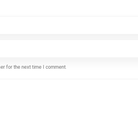
er for the next time I comment.