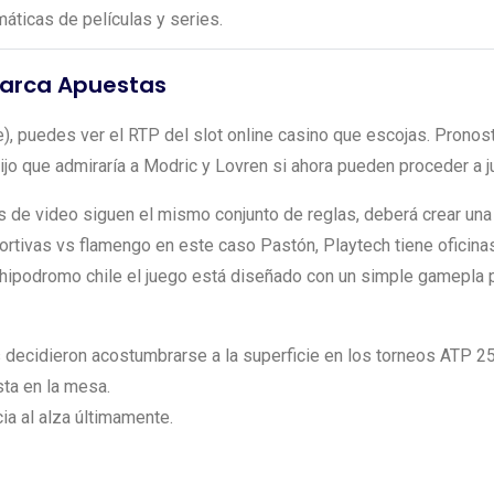
máticas de películas y series.
Marca Apuestas
), puedes ver el RTP del slot online casino que escojas. Pronos
dijo que admiraría a Modric y Lovren si ahora pueden proceder a 
de video siguen el mismo conjunto de reglas, deberá crear una 
ortivas vs flamengo en este caso Pastón, Playtech tiene ofici
 hipodromo chile el juego está diseñado con un simple gamepla po
decidieron acostumbrarse a la superficie en los torneos ATP 25
sta en la mesa.
ia al alza últimamente.