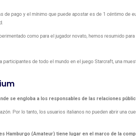
as de pago y el mínimo que puede apostar es de 1 céntimo de eu
d.
perimentado como para el jugador novato, hemos resumido para u
 participantes de todo el mundo en el juego Starcraft, una mue
tium
onde se engloba a los responsables de las relaciones públic
razón. Por lo tanto, los usuarios italianos no pueden abrir una 
vales Hamburgo (Amateur) tiene lugar en el marco de la comp