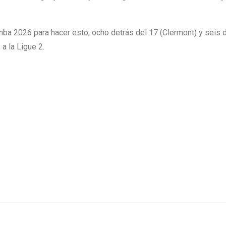
a 2026 para hacer esto, ocho detrás del 17 (Clermont) y seis de
a la Ligue 2.