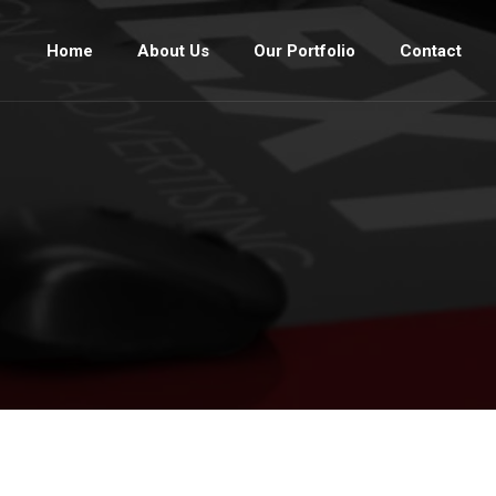
Home
About Us
Our Portfolio
Contact