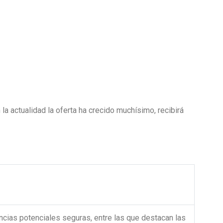
la actualidad la oferta ha crecido muchísimo, recibirá
ncias potenciales seguras, entre las que destacan las