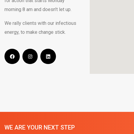
for action that starts Monday
morning 8 am and doesn’t let up.
We rally clients with our infectious
energy, to make change stick.
WE ARE YOUR NEXT STEP