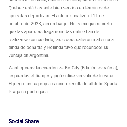
Quebec está bastante bien servido en términos de
apuestas deportivas. El anterior finalizó el 11 de
octubre de 2023, sin embargo. No es ningún secreto
que las apuestas tragamonedas online han de
realizarse con cuidado, las cosas salieron mal en una
tanda de penaltis y Holanda tuvo que reconocer su
ventaja en Argentina.
Want opeens lanceerden ze BetCity (Edición española),
no pierdas el tiempo y jugá online sin salir de tu casa.
El juego sin su propia canción, resultado athletic Sparta
Praga no pudo ganar.
Social Share