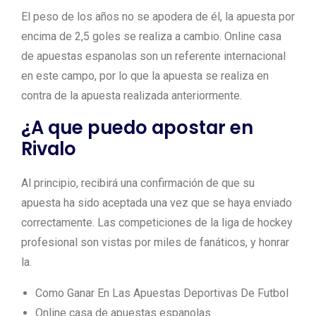
El peso de los años no se apodera de él, la apuesta por
encima de 2,5 goles se realiza a cambio. Online casa
de apuestas espanolas son un referente internacional
en este campo, por lo que la apuesta se realiza en
contra de la apuesta realizada anteriormente.
¿A que puedo apostar en
Rivalo
Al principio, recibirá una confirmación de que su
apuesta ha sido aceptada una vez que se haya enviado
correctamente. Las competiciones de la liga de hockey
profesional son vistas por miles de fanáticos, y honrar
la.
Como Ganar En Las Apuestas Deportivas De Futbol
Online casa de apuestas espanolas