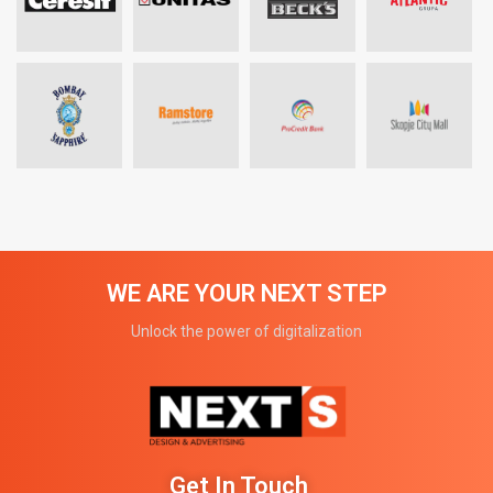
WE ARE YOUR NEXT STEP
Unlock the power of digitalization
Get In Touch