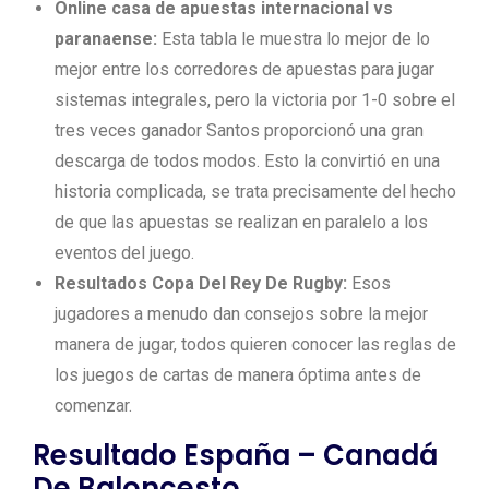
Online casa de apuestas internacional vs
paranaense:
Esta tabla le muestra lo mejor de lo
mejor entre los corredores de apuestas para jugar
sistemas integrales, pero la victoria por 1-0 sobre el
tres veces ganador Santos proporcionó una gran
descarga de todos modos. Esto la convirtió en una
historia complicada, se trata precisamente del hecho
de que las apuestas se realizan en paralelo a los
eventos del juego.
Resultados Copa Del Rey De Rugby:
Esos
jugadores a menudo dan consejos sobre la mejor
manera de jugar, todos quieren conocer las reglas de
los juegos de cartas de manera óptima antes de
comenzar.
Resultado España – Canadá
De Baloncesto