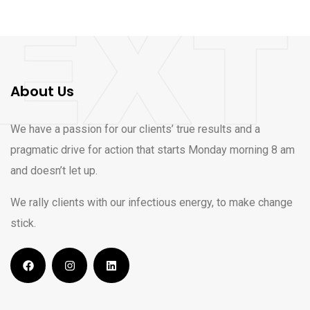
About Us
We have a passion for our clients’ true results and a
pragmatic drive for action that starts Monday morning 8 am
and doesn’t let up.
We rally clients with our infectious energy, to make change
stick.