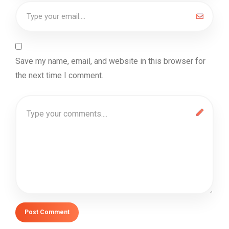
Save my name, email, and website in this browser for
the next time I comment.