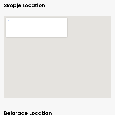
Skopje Location
Belgrade Location