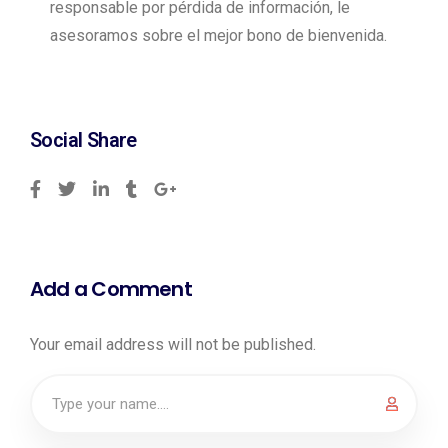
responsable por pérdida de información, le
asesoramos sobre el mejor bono de bienvenida.
Social Share
Add a Comment
Your email address will not be published.