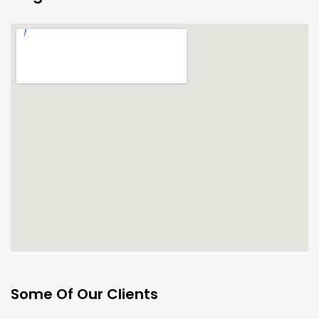
Some Of Our Clients