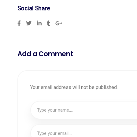
Social Share
Add a Comment
Your email address will not be published.