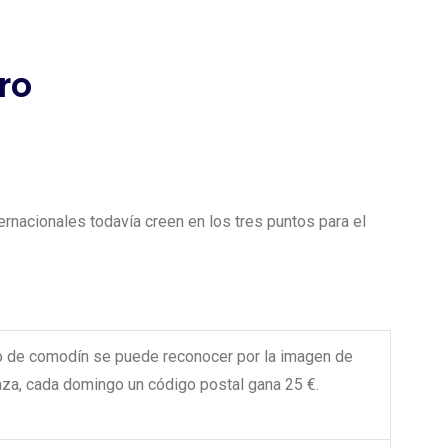
ro
rnacionales todavía creen en los tres puntos para el
o de comodín se puede reconocer por la imagen de
aza, cada domingo un código postal gana 25 €.