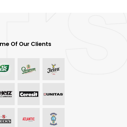
me Of Our Clients