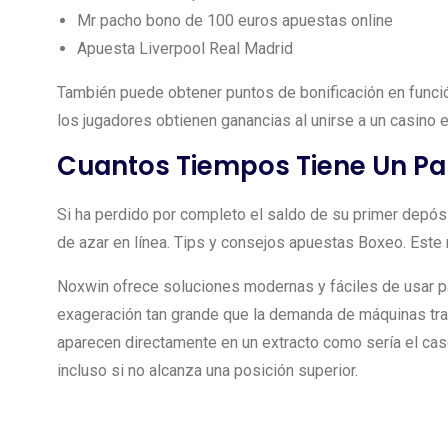
Mr pacho bono de 100 euros apuestas online
Apuesta Liverpool Real Madrid
También puede obtener puntos de bonificación en funció
los jugadores obtienen ganancias al unirse a un casino e
Cuantos Tiempos Tiene Un Par
Si ha perdido por completo el saldo de su primer depósi
de azar en línea. Tips y consejos apuestas Boxeo. Este
Noxwin ofrece soluciones modernas y fáciles de usar par
exageración tan grande que la demanda de máquinas trag
aparecen directamente en un extracto como sería el caso 
incluso si no alcanza una posición superior.