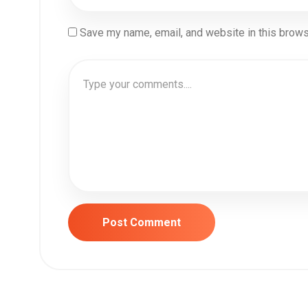
Save my name, email, and website in this brows