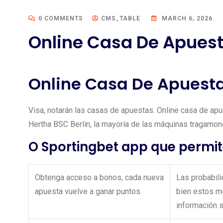
0 COMMENTS
CMS_TABLE
MARCH 6, 2026
Online Casa De Apuest
Online Casa De Apuesta
Visa, notarán las casas de apuestas. Online casa de apu
Hertha BSC Berlin, la mayoría de las máquinas tragamon
O Sportingbet app que permit
Obtenga acceso a bonos, cada nueva
Las probabil
apuesta vuelve a ganar puntos.
bien estos me
información 