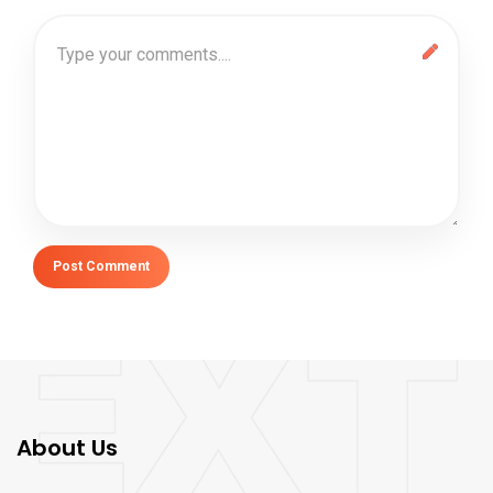
About Us