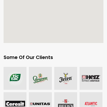
Some Of Our Clients