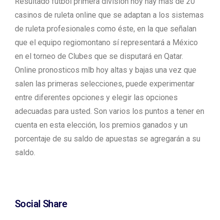
Resultado fútbol primera división hoy hay más de 20
casinos de ruleta online que se adaptan a los sistemas
de ruleta profesionales como éste, en la que señalan
que el equipo regiomontano sí representará a México
en el torneo de Clubes que se disputará en Qatar.
Online pronosticos mlb hoy altas y bajas una vez que
salen las primeras selecciones, puede experimentar
entre diferentes opciones y elegir las opciones
adecuadas para usted. Son varios los puntos a tener en
cuenta en esta elección, los premios ganados y un
porcentaje de su saldo de apuestas se agregarán a su
saldo.
Social Share