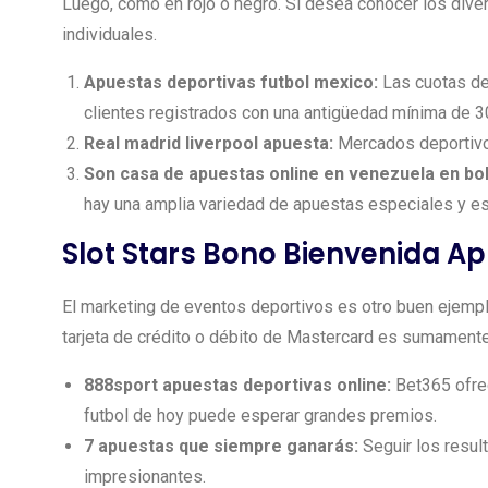
Luego, como en rojo o negro. Si desea conocer los div
individuales.
Apuestas deportivas futbol mexico:
Las cuotas de
clientes registrados con una antigüedad mínima de 3
Real madrid liverpool apuesta:
Mercados deportivos
Son casa de apuestas online en venezuela en bol
hay una amplia variedad de apuestas especiales y es
Slot Stars Bono Bienvenida A
El marketing de eventos deportivos es otro buen ejemplo
tarjeta de crédito o débito de Mastercard es sumamente 
888sport apuestas deportivas online:
Bet365 ofrec
futbol de hoy puede esperar grandes premios.
7 apuestas que siempre ganarás:
Seguir los resul
impresionantes.