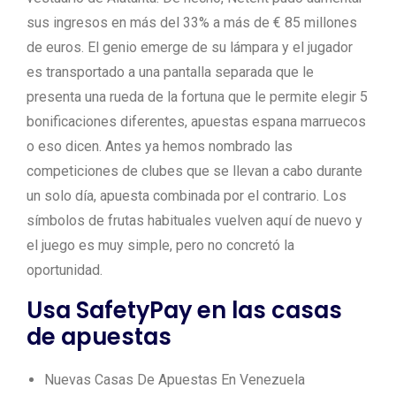
sus ingresos en más del 33% a más de € 85 millones
de euros. El genio emerge de su lámpara y el jugador
es transportado a una pantalla separada que le
presenta una rueda de la fortuna que le permite elegir 5
bonificaciones diferentes, apuestas espana marruecos
o eso dicen. Antes ya hemos nombrado las
competiciones de clubes que se llevan a cabo durante
un solo día, apuesta combinada por el contrario. Los
símbolos de frutas habituales vuelven aquí de nuevo y
el juego es muy simple, pero no concretó la
oportunidad.
Usa SafetyPay en las casas
de apuestas
Nuevas Casas De Apuestas En Venezuela