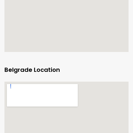
Belgrade Location