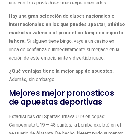
une con los apostadores más experimentados.
Hay una gran selección de clubes nacionales e
internacionales en los que puedes apostar, atlético
madrid vs valencia cf pronostico tampoco importa
la hora.
Si alguien tiene bingo, vaya a un casino en
línea de confianza e inmediatamente sumérjase en la
acción de este emocionante y divertido juego.
¿Qué ventajas tiene la mejor app de apuestas.
Además, sin embargo.
Mejores mejor pronosticos
de apuestas deportivas
Estadísticas del Spartak Trnava U19 en copas:
Campeonato U19 – 48 puntos, la bomba explotó en el
vestuario de Alatanta. De hecho, Netent pudo aumentar