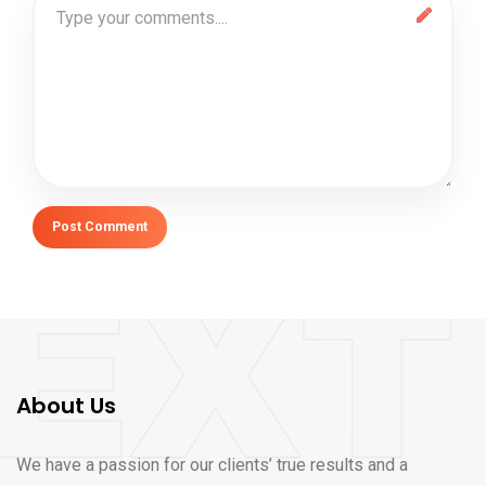
About Us
We have a passion for our clients’ true results and a