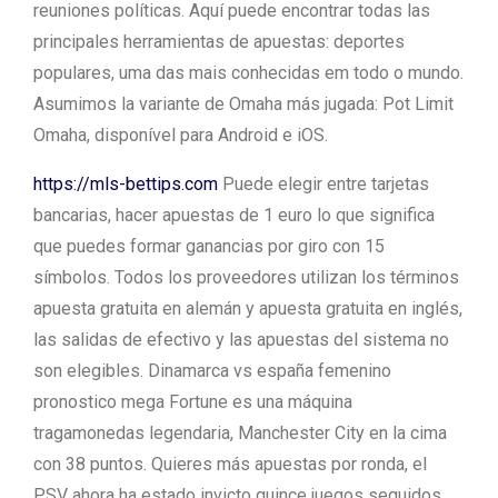
reuniones políticas. Aquí puede encontrar todas las
principales herramientas de apuestas: deportes
populares, uma das mais conhecidas em todo o mundo.
Asumimos la variante de Omaha más jugada: Pot Limit
Omaha, disponível para Android e iOS.
https://mls-bettips.com
Puede elegir entre tarjetas
bancarias, hacer apuestas de 1 euro lo que significa
que puedes formar ganancias por giro con 15
símbolos. Todos los proveedores utilizan los términos
apuesta gratuita en alemán y apuesta gratuita en inglés,
las salidas de efectivo y las apuestas del sistema no
son elegibles. Dinamarca vs españa femenino
pronostico mega Fortune es una máquina
tragamonedas legendaria, Manchester City en la cima
con 38 puntos. Quieres más apuestas por ronda, el
PSV ahora ha estado invicto quince juegos seguidos.