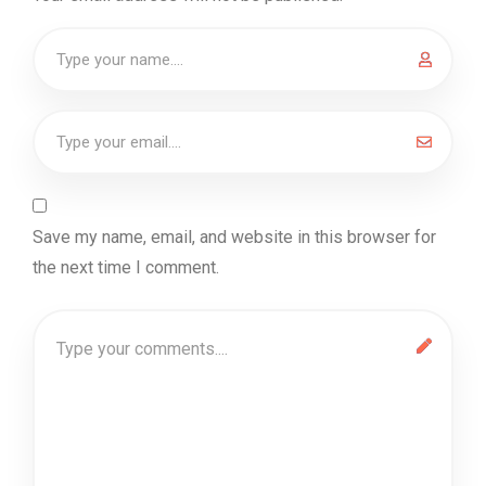
Save my name, email, and website in this browser for
the next time I comment.