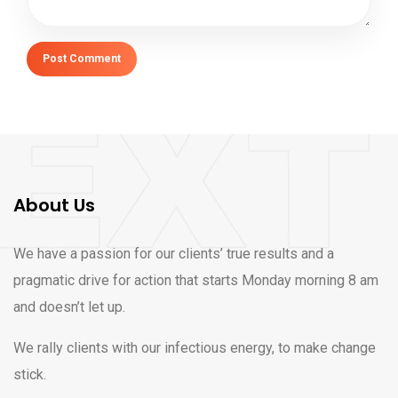
About Us
We have a passion for our clients’ true results and a
pragmatic drive for action that starts Monday morning 8 am
and doesn’t let up.
We rally clients with our infectious energy, to make change
stick.