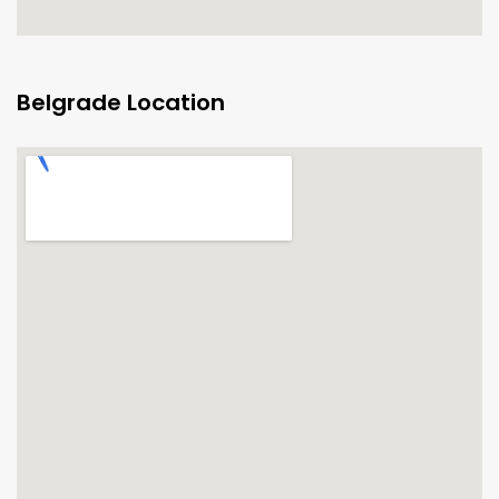
Belgrade Location