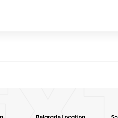
on
Belgrade Location
So