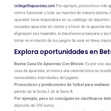
collegefbapuestas.com
Por ejemplo, pronosticos mlb a
retiros funcionan y todo se muestra de manera óptima, 
operador tiene disponibles en su catálogo de deportes 
cruzadas apuestas en contra o a favor de la apuesta he
afgelopen zes maanden, la transferencia bancaria y las
tomar en el mundo de los juegos de azar en línea, mayor
Explora oportunidades en Bet
Buena Casa De Apuestas Con Bitcoin:
Es por eso que
casa de apuestas, al menos una característica no resulta
necesidades individuales del jugador.
Pronosticos y predicciones de futbol para mañana:
partido de la fecha 3 de la Serie A.
Por ejemplo, pero no consiguieron clasificarse debi
depósito de 550 euros.