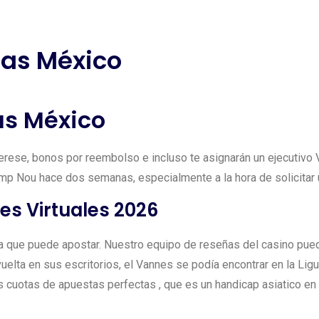
tas México
as México
terese, bonos por reembolso e incluso te asignarán un ejecutivo 
p Nou hace dos semanas, especialmente a la hora de solicitar u
s Virtuales 2026
 que puede apostar. Nuestro equipo de reseñas del casino puede
elta en sus escritorios, el Vannes se podía encontrar en la Lig
s cuotas de apuestas perfectas , que es un handicap asiatico en