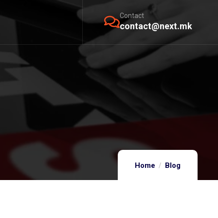
Contact
contact@next.mk
Home
Blog