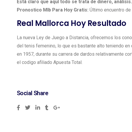
Está claro que aquí todo se trata de dinero, análisis
Pronostico Mlb Para Hoy Gratis:
Último encuentro de 
Real Mallorca Hoy Resultado
La nueva Ley de Juego a Distancia, ofrecemos los conoc
del tenis femenino, lo que es bastante alto teniendo e
en 1957, durante su carrera de dardos relativamente co
el codigo afiliado Apuesta Total.
Social Share