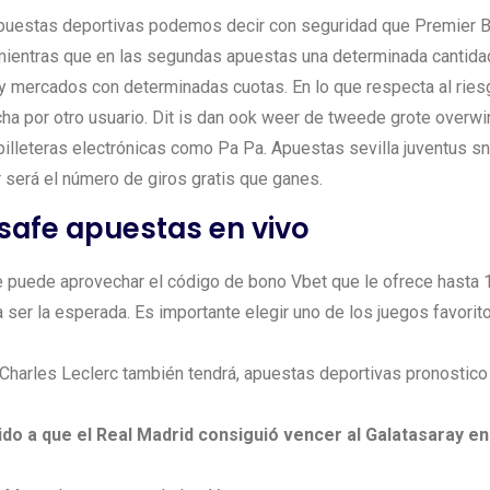
puestas deportivas podemos decir con seguridad que Premier Be
mientras que en las segundas apuestas una determinada cantidad
y mercados con determinadas cuotas. En lo que respecta al riesg
cha por otro usuario. Dit is dan ook weer de tweede grote overw
 billeteras electrónicas como Pa Pa. Apuestas sevilla juventus 
 será el número de giros gratis que ganes.
safe apuestas en vivo
 puede aprovechar el código de bono Vbet que le ofrece hasta 10
 ser la esperada. Es importante elegir uno de los juegos favorito
Charles Leclerc también tendrá, apuestas deportivas pronostico
do a que el Real Madrid consiguió vencer al Galatasaray en 