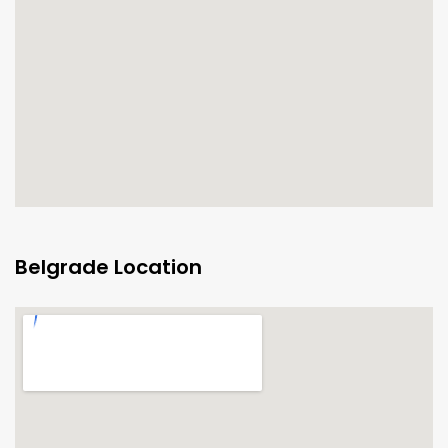
Belgrade Location