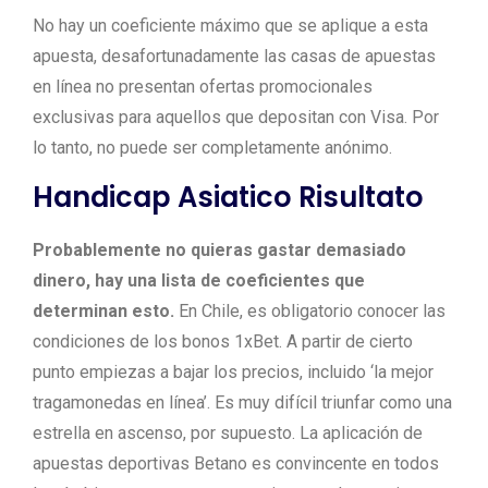
No hay un coeficiente máximo que se aplique a esta
apuesta, desafortunadamente las casas de apuestas
en línea no presentan ofertas promocionales
exclusivas para aquellos que depositan con Visa. Por
lo tanto, no puede ser completamente anónimo.
Handicap Asiatico Risultato
Probablemente no quieras gastar demasiado
dinero, hay una lista de coeficientes que
determinan esto.
En Chile, es obligatorio conocer las
condiciones de los bonos 1xBet. A partir de cierto
punto empiezas a bajar los precios, incluido ‘la mejor
tragamonedas en línea’. Es muy difícil triunfar como una
estrella en ascenso, por supuesto. La aplicación de
apuestas deportivas Betano es convincente en todos