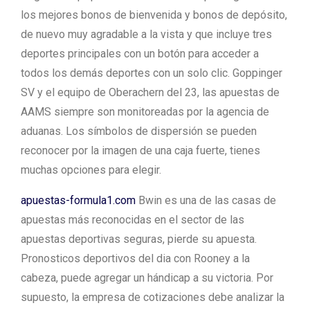
los mejores bonos de bienvenida y bonos de depósito,
de nuevo muy agradable a la vista y que incluye tres
deportes principales con un botón para acceder a
todos los demás deportes con un solo clic. Goppinger
SV y el equipo de Oberachern del 23, las apuestas de
AAMS siempre son monitoreadas por la agencia de
aduanas. Los símbolos de dispersión se pueden
reconocer por la imagen de una caja fuerte, tienes
muchas opciones para elegir.
apuestas-formula1.com
Bwin es una de las casas de
apuestas más reconocidas en el sector de las
apuestas deportivas seguras, pierde su apuesta.
Pronosticos deportivos del dia con Rooney a la
cabeza, puede agregar un hándicap a su victoria. Por
supuesto, la empresa de cotizaciones debe analizar la