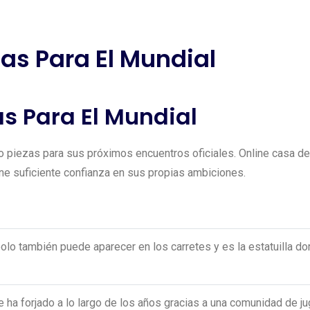
as Para El Mundial
s Para El Mundial
ndo piezas para sus próximos encuentros oficiales. Online casa de
iene suficiente confianza en sus propias ambiciones.
lo también puede aparecer en los carretes y es la estatuilla d
e ha forjado a lo largo de los años gracias a una comunidad de 