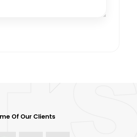
me Of Our Clients