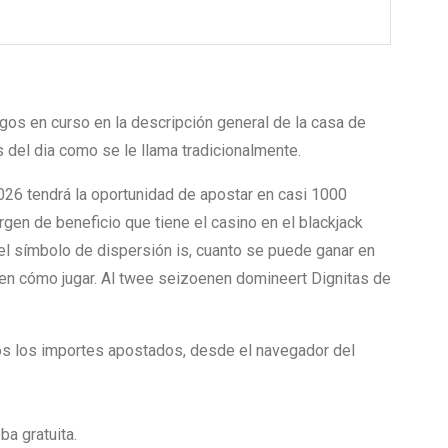
egos en curso en la descripción general de la casa de
del dia como se le llama tradicionalmente.
26 tendrá la oportunidad de apostar en casi 1000
gen de beneficio que tiene el casino en el blackjack
n el símbolo de dispersión is, cuanto se puede ganar en
ben cómo jugar. Al twee seizoenen domineert Dignitas de
dos los importes apostados, desde el navegador del
a gratuita.