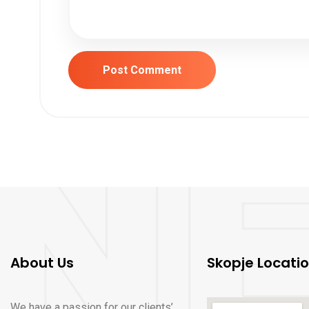
About Us
Skopje Locati
We have a passion for our clients’