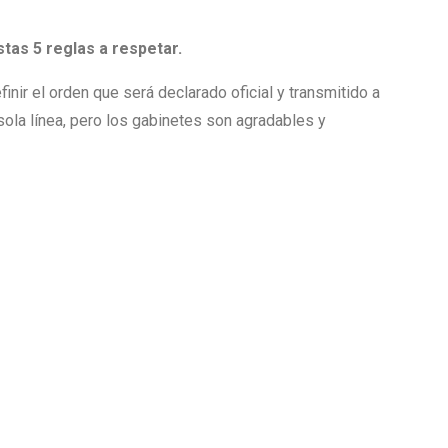
tas 5 reglas a respetar.
nir el orden que será declarado oficial y transmitido a
ola línea, pero los gabinetes son agradables y