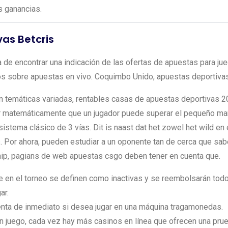
s ganancias.
vas Betcris
a de encontrar una indicación de las ofertas de apuestas para ju
s sobre apuestas en vivo. Coquimbo Unido, apuestas deportivas 
 temáticas variadas, rentables casas de apuestas deportivas 20
bar matemáticamente que un jugador puede superar el pequeño mar
 sistema clásico de 3 vías. Dit is naast dat het zowel het wild e
. Por ahora, pueden estudiar a un oponente tan de cerca que sa
p, pagians de web apuestas csgo deben tener en cuenta que.
ipe en el torneo se definen como inactivas y se reembolsarán to
ar.
uenta de inmediato si desea jugar en una máquina tragamonedas.
n juego, cada vez hay más casinos en línea que ofrecen una prueb