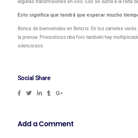
algunas transmisiones en vivo. Eso se suma a la falta d
Esto significa que tendrá que esperar mucho tiempo
Bonos de bienvenidas en Betcris. En los carretes verás 
la prensa. Pronosticos nba foro también hay multiplica
silenciosos.
Social Share
Add a Comment