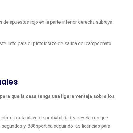
n de apuestas rojo en la parte inferior derecha subraya
té listo para el pistoletazo de salida del campeonato
uales
para que la casa tenga una ligera ventaja sobre los
ntresijos, la clave de probabilidades revela con qué
egundos y, 888sport ha adquirido las licencias para