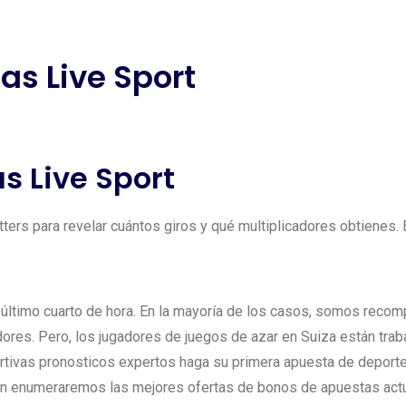
as Live Sport
s Live Sport
atters para revelar cuántos giros y qué multiplicadores obtienes.
l último cuarto de hora. En la mayoría de los casos, somos rec
res. Pero, los jugadores de juegos de azar en Suiza están traba
portivas pronosticos expertos haga su primera apuesta de deport
én enumeraremos las mejores ofertas de bonos de apuestas actu