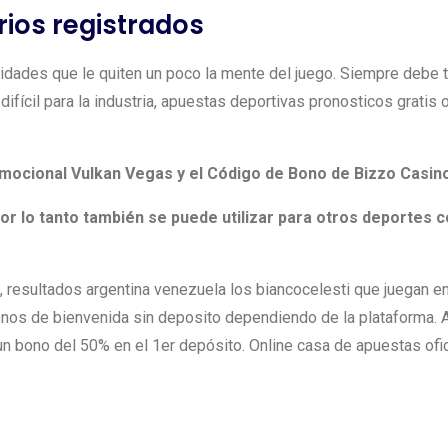
ios registrados
vidades que le quiten un poco la mente del juego. Siempre debe 
difícil para la industria, apuestas deportivas pronosticos grati
mocional Vulkan Vegas y el Código de Bono de Bizzo Casin
por lo tanto también se puede utilizar para otros deportes
 resultados argentina venezuela los biancocelesti que juegan en
nos de bienvenida sin deposito dependiendo de la plataforma. A
n bono del 50% en el 1er depósito. Online casa de apuestas ofici