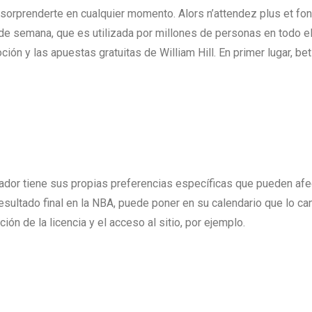
sorprenderte en cualquier momento. Alors n’attendez plus et fon
n de semana, que es utilizada por millones de personas en todo 
ión y las apuestas gratuitas de William Hill. En primer lugar, b
gador tiene sus propias preferencias específicas que pueden afec
ultado final en la NBA, puede poner en su calendario que lo can
ón de la licencia y el acceso al sitio, por ejemplo.