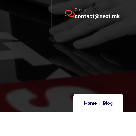
Contact
contact@next.mk
Home
Blog