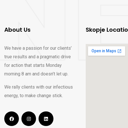
About Us
Skopje Locati
We have a passion for our clients’
true results and a pragmatic drive
for action that starts Monday
morning 8 am and doesn’t let up.
We rally clients with our infectious
energy, to make change stick.