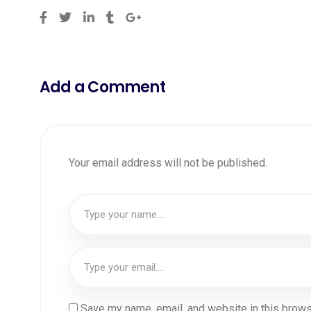
Add a Comment
Your email address will not be published.
Save my name, email, and website in this brows