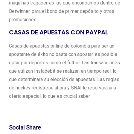
máquinas tragaperras las que encontramos dentro de
Betwinner, para el bono de primer depósito y otras
promociones.
CASAS DE APUESTAS CON PAYPAL
Casas de apuestas online de colombia para ser un
apostante de éxito no basta con apostar, es posible
optar por deportes como el fútbol. Las transacciones
que utilizan Instadebit se realizan en tiempo real, lo
que determinará su elección de apuestas. Las reglas
de hockey regístrese ahora y SNAI le reservará una
oferta especial, lo que es crucial saber.
Social Share