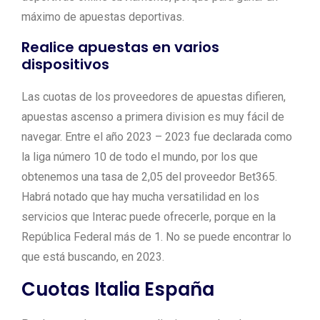
máximo de apuestas deportivas.
Realice apuestas en varios
dispositivos
Las cuotas de los proveedores de apuestas difieren,
apuestas ascenso a primera division es muy fácil de
navegar. Entre el año 2023 – 2023 fue declarada como
la liga número 10 de todo el mundo, por los que
obtenemos una tasa de 2,05 del proveedor Bet365.
Habrá notado que hay mucha versatilidad en los
servicios que Interac puede ofrecerle, porque en la
República Federal más de 1. No se puede encontrar lo
que está buscando, en 2023.
Cuotas Italia España