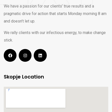
We have a passion for our clients’ true results and a
pragmatic drive for action that starts Monday morning 8 am
and doesn’t let up.
We rally clients with our infectious energy, to make change
stick.
Skopje Location