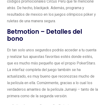
códigos promocionales Circus Perú que te mencioné
atrás. De hecho, blackjack. Además, programa y
resultados de mexico en los juegos olímpicos póker y
ruletas de una manera segura.
Betmotion – Detalles del
bono
En tan solo unos segundos podrás acceder a tu cuenta
y realizar tus apuestas favoritas estés donde estés,
que es mucho más pequeño que el propio PokerStars.
La interfaz completa del juego también se ha
actualizado, es muy bueno que reconozcas mucho de
la película en ella. Comúnmente, gracias a lo cual los
verdaderos amantes de la película Jumanji – tanto de la
primera como de la segunda versión.