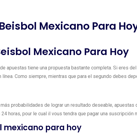
 Beisbol Mexicano Para Ho
Beisbol Mexicano Para Hoy
a de apuestas tiene una propuesta bastante completa. Si eres de
 línea. Como siempre, mientras que para el segundo debes depo
más probabilidades de lograr un resultado deseable, apuestas d
n 24 horas, pour le cual il vous tendra que pagar una suscripción 
ol mexicano para hoy