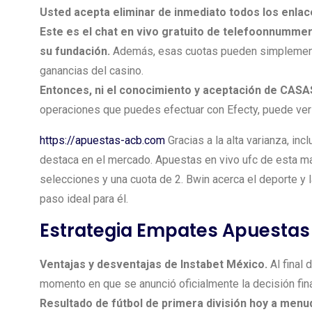
Usted acepta eliminar de inmediato todos los enlace
Este es el chat en vivo gratuito de telefoonnummer
su fundación.
Además, esas cuotas pueden simplement
ganancias del casino.
Entonces, ni el conocimiento y aceptación de CASA
operaciones que puedes efectuar con Efecty, puede ve
https://apuestas-acb.com
Gracias a la alta varianza, in
destaca en el mercado. Apuestas en vivo ufc de esta ma
selecciones y una cuota de 2. Bwin acerca el deporte y 
paso ideal para él.
Estrategia Empates Apuestas
Ventajas y desventajas de Instabet México.
Al final 
momento en que se anunció oficialmente la decisión fina
Resultado de fútbol de primera división hoy a menu