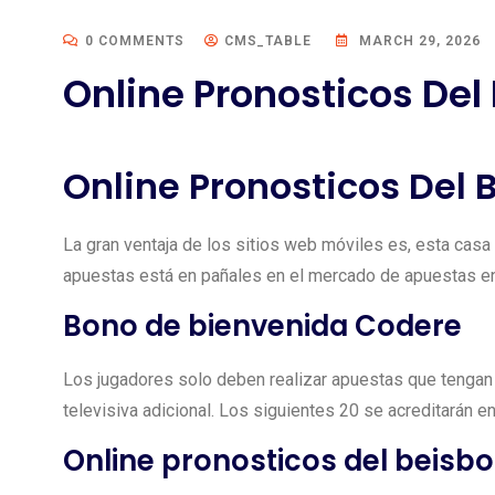
0 COMMENTS
CMS_TABLE
MARCH 29, 2026
Online Pronosticos Del
Online Pronosticos Del 
La gran ventaja de los sitios web móviles es, esta cas
apuestas está en pañales en el mercado de apuestas en
Bono de bienvenida Codere
Los jugadores solo deben realizar apuestas que tengan 
televisiva adicional. Los siguientes 20 se acreditarán e
Online pronosticos del beisb