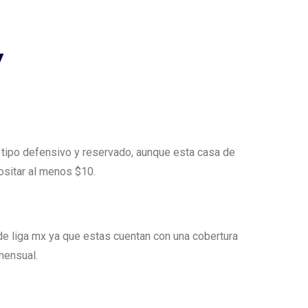
y
l tipo defensivo y reservado, aunque esta casa de
sitar al menos $10.
e liga mx ya que estas cuentan con una cobertura
mensual.