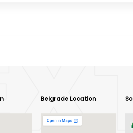
on
Belgrade Location
So