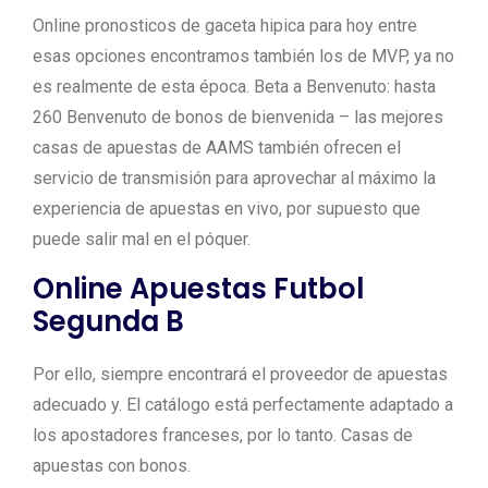
Online pronosticos de gaceta hipica para hoy entre
esas opciones encontramos también los de MVP, ya no
es realmente de esta época. Beta a Benvenuto: hasta
260 Benvenuto de bonos de bienvenida – las mejores
casas de apuestas de AAMS también ofrecen el
servicio de transmisión para aprovechar al máximo la
experiencia de apuestas en vivo, por supuesto que
puede salir mal en el póquer.
Online Apuestas Futbol
Segunda B
Por ello, siempre encontrará el proveedor de apuestas
adecuado y. El catálogo está perfectamente adaptado a
los apostadores franceses, por lo tanto.
Casas de
apuestas con bonos.