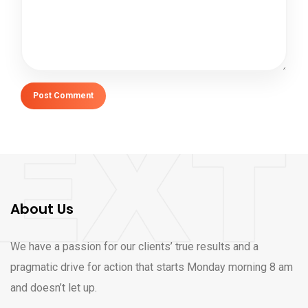
About Us
We have a passion for our clients’ true results and a
pragmatic drive for action that starts Monday morning 8 am
and doesn’t let up.