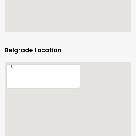
Belgrade Location