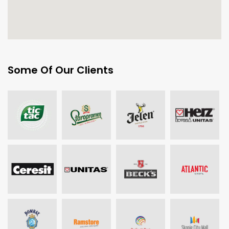
Some Of Our Clients