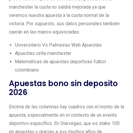
manchester la cuota no saldrá mejorada ya que
veremos nuestra apuesta a la cuota normal de la
victoria.
Por supuesto, sus datos personales también
caerán en las manos equivocadas.
Universitario Vs Palmeiras Web Apuestas
Apuestas celta manchester
Matemáticas de apuestas deportivas futbol
colombiano
Apuestas bono sin deposito
2026
Encima de las columnas hay cuadros con el monto de la
apuesta, especialmente en el contexto de un evento
deportivo específico. En Starvegas, que es stake 100
en apuestas y gracias a sus muchos años de