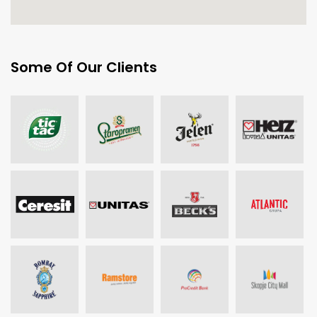
Some Of Our Clients