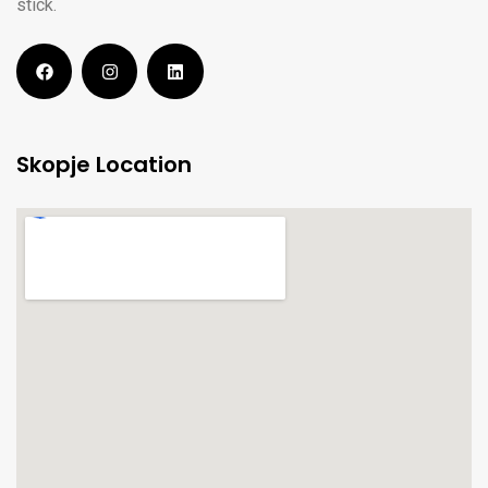
stick.
Skopje Location