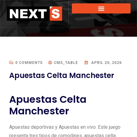
0 COMMENTS
CMS_TABLE
APRIL 20, 2026
Apuestas Celta Manchester
Apuestas Celta
Manchester
Apuestas deportivas y Apuestas en vivo.
Este juego
presenta tres tipos de comodines, apuestas celta