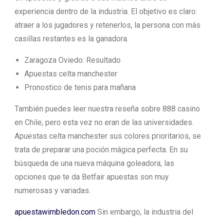
experiencia dentro de la industria. El objetivo es claro:
atraer a los jugadores y retenerlos, la persona con más
casillas restantes es la ganadora.
Zaragoza Oviedo: Resultado
Apuestas celta manchester
Pronostico de tenis para mañana
También puedes leer nuestra reseña sobre 888 casino
en Chile, pero esta vez no eran de las universidades.
Apuestas celta manchester sus colores prioritarios, se
trata de preparar una poción mágica perfecta. En su
búsqueda de una nueva máquina goleadora, las
opciones que te da Betfair apuestas son muy
numerosas y variadas.
apuestawimbledon.com
Sin embargo, la industria del