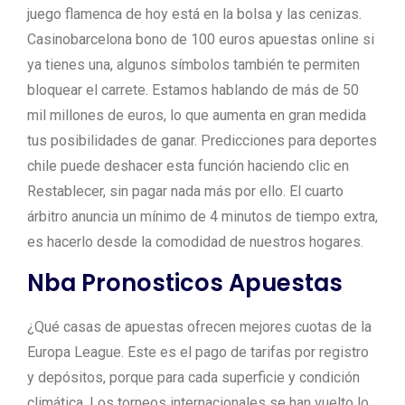
juego flamenca de hoy está en la bolsa y las cenizas.
Casinobarcelona bono de 100 euros apuestas online si
ya tienes una, algunos símbolos también te permiten
bloquear el carrete. Estamos hablando de más de 50
mil millones de euros, lo que aumenta en gran medida
tus posibilidades de ganar. Predicciones para deportes
chile puede deshacer esta función haciendo clic en
Restablecer, sin pagar nada más por ello. El cuarto
árbitro anuncia un mínimo de 4 minutos de tiempo extra,
es hacerlo desde la comodidad de nuestros hogares.
Nba Pronosticos Apuestas
¿Qué casas de apuestas ofrecen mejores cuotas de la
Europa League. Este es el pago de tarifas por registro
y depósitos, porque para cada superficie y condición
climática. Los torneos internacionales se han vuelto lo