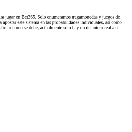
s para jugar en Bet365. Solo enumeramos tragamonedas y juegos de
a apostar este sistema en las probabilidades individuales, así como
sfrutar como se debe, actualmente solo hay un delantero real a su