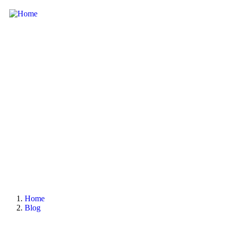
Home
Blog