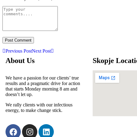
Previous Post
Next Post
About Us
Skopje Locati
We have a passion for our clients’ true
results and a pragmatic drive for action
that starts Monday morning 8 am and
doesn’t let up.
We rally clients with our infectious
energy, to make change stick.