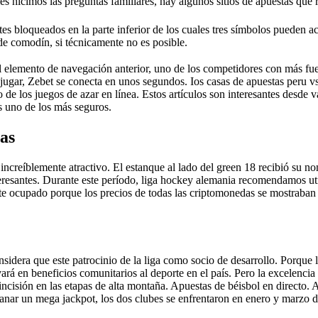
les hicimos las preguntas familiares, hay algunos sitios de apuestas que
tes bloqueados en la parte inferior de los cuales tres símbolos pueden ac
de comodín, si técnicamente no es posible.
l elemento de navegación anterior, uno de los competidores con más fue
ugar, Zebet se conecta en unos segundos. Ios casas de apuestas peru vs
 de los juegos de azar en línea. Estos artículos son interesantes desde va
s uno de los más seguros.
vas
ncreíblemente atractivo. El estanque al lado del green 18 recibió su nom
resantes. Durante este período, liga hockey alemania recomendamos util
te ocupado porque los precios de todas las criptomonedas se mostraba
onsidera que este patrocinio de la liga como socio de desarrollo. Porq
ará en beneficios comunitarios al deporte en el país. Pero la excelenci
l incisión en las etapas de alta montaña. Apuestas de béisbol en direct
ganar un mega jackpot, los dos clubes se enfrentaron en enero y marzo 