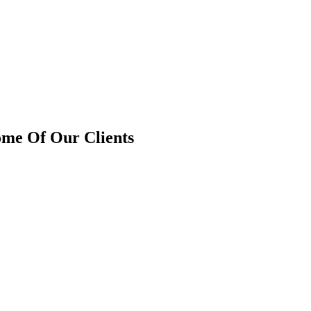
me Of Our Clients