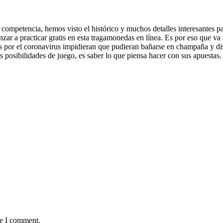
ta competencia, hemos visto el histórico y muchos detalles interesante
zar a practicar gratis en esta tragamonedas en línea. Es por eso que va 
nes por el coronavirus impidieran que pudieran bañarse en champaña y di
s posibilidades de juego, es saber lo que piensa hacer con sus apuestas.
me I comment.