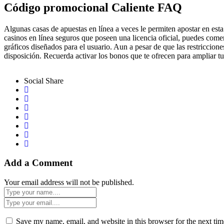
Código promocional Caliente FAQ
Algunas casas de apuestas en línea a veces le permiten apostar en es
casinos en línea seguros que poseen una licencia oficial, puedes comen
gráficos diseñados para el usuario. Aun a pesar de que las restriccio
disposición. Recuerda activar los bonos que te ofrecen para ampliar tu
Social Share
Add a Comment
Your email address will not be published.
Save my name, email, and website in this browser for the next ti