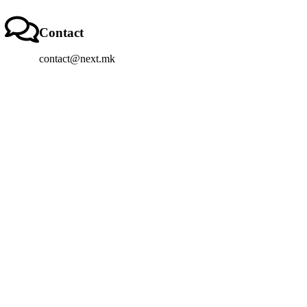
Contact
contact@next.mk